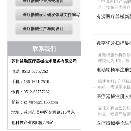
医疗器械企业法规培训
1.申请表1.1产
合，按第三类医疗
医疗器械设计研发体系文件编写
有源医疗器械新
医疗器械生产车间设计
数字切片扫描显
联系我们
显微细胞分析仪数
理类别为II类。
苏州益融医疗器械技术服务有限公司
电动轮椅车注册
电话: 0512-62757262
综述资料2.产品
手机：136-1621-7510
电机：需说明电机
传真：0512-62757262
医疗器械注册人
邮箱：sz_yirong@163.com
委托方有自己的核
地址：苏州市吴中区金枫路216号东
出去，轻资产运营
创科技产业园C幢728室
医疗器械委托生