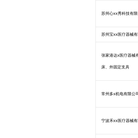
苏州心
xx
秀科技有限
苏州宝
xx
医疗器械有
张家港达
x
医疗器械
床、外固定支具
常州多
x
机电有限公
宁波禾
xx
医疗器械有